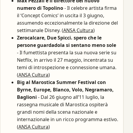
Max Pezzali è il direttore del nuovo
numero di Topolino
- Il celebre artista firma
il ‘Concept Comics’ in uscita il 3 giugno,
assumendo eccezionalmente la direzione del
settimanale Disney. (
ANSA Cultura
)
Zerocalcare, Due Spicci. spero che le
persone guardadola si sentano meno sole
- Il fumettista presenta la sua nuova serie su
Netflix, in arrivo il 27 maggio, incentrata su
temi di introspezione e connessione umana.
(
ANSA Cultura
)
Big al Marostica Summer Festival con
Byrne, Europe, Blanco, Volo, Negramaro,
Baglioni
- Dal 26 giugno all’11 luglio, la
rassegna musicale di Marostica ospiterà
grandi nomi della scena nazionale e
internazionale in un ricco programma estivo.
(
ANSA Cultura
)