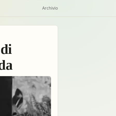
Archivio
 di
da