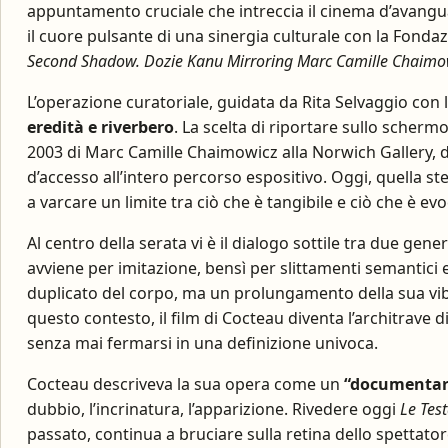
appuntamento cruciale che intreccia il cinema d’avangua
il cuore pulsante di una sinergia culturale con la Fond
Second Shadow. Dozie Kanu Mirroring Marc Camille Chaimo
L’operazione curatoriale, guidata da Rita Selvaggio con 
eredità e riverbero
. La scelta di riportare sullo scherm
2003 di Marc Camille Chaimowicz alla Norwich Gallery, d
d’accesso all’intero percorso espositivo. Oggi, quella s
a varcare un limite tra ciò che è tangibile e ciò che è evo
Al centro della serata vi è il dialogo sottile tra due gener
avviene per imitazione, bensì per slittamenti semantici 
duplicato del corpo, ma un prolungamento della sua vibr
questo contesto, il film di Cocteau diventa l’architrave d
senza mai fermarsi in una definizione univoca.
Cocteau descriveva la sua opera come un
“documentario
dubbio, l’incrinatura, l’apparizione. Rivedere oggi
Le Tes
passato, continua a bruciare sulla retina dello spettat