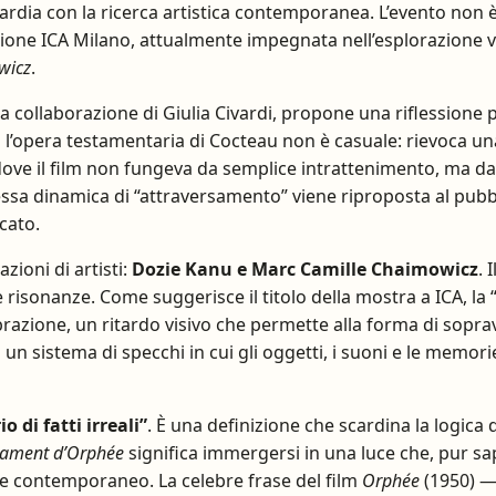
rdia con la ricerca artistica contemporanea. L’evento non 
azione ICA Milano, attualmente impegnata nell’esplorazione v
wicz
.
la collaborazione di Giulia Civardi, propone una riflessione
o l’opera testamentaria di Cocteau non è casuale: rievoca un
ove il film non fungeva da semplice intrattenimento, ma da
tessa dinamica di “attraversamento” viene riproposta al pubb
cato.
azioni di artisti:
Dozie Kanu e Marc Camille Chaimowicz
. 
e risonanze. Come suggerisce il titolo della mostra a ICA, 
azione, un ritardo visivo che permette alla forma di soprav
i un sistema di specchi in cui gli oggetti, i suoni e le memor
 di fatti irreali”
. È una definizione che scardina la logica d
tament d’Orphée
significa immergersi in una luce che, pur s
ore contemporaneo. La celebre frase del film
Orphée
(1950) — 