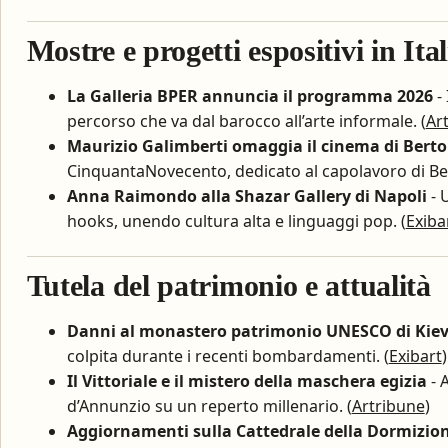
Mostre e progetti espositivi in Ital
La Galleria BPER annuncia il programma 2026
- 
percorso che va dal barocco all’arte informale. (
Art
Maurizio Galimberti omaggia il cinema di Berto
CinquantaNovecento, dedicato al capolavoro di Ber
Anna Raimondo alla Shazar Gallery di Napoli
- 
hooks, unendo cultura alta e linguaggi pop. (
Exiba
Tutela del patrimonio e attualità
Danni al monastero patrimonio UNESCO di Kie
colpita durante i recenti bombardamenti. (
Exibart
)
Il Vittoriale e il mistero della maschera egizia
- 
d’Annunzio su un reperto millenario. (
Artribune
)
Aggiornamenti sulla Cattedrale della Dormizio