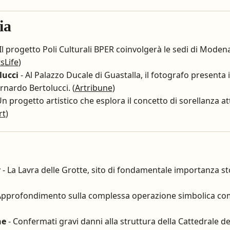
ia
Il progetto Poli Culturali BPER coinvolgerà le sedi di Modena
sLife
)
lucci
- Al Palazzo Ducale di Guastalla, il fotografo presenta 
nardo Bertolucci. (
Artribune
)
Un progetto artistico che esplora il concetto di sorellanza att
rt
)
v
- La Lavra delle Grotte, sito di fondamentale importanza stor
Approfondimento sulla complessa operazione simbolica co
ne
- Confermati gravi danni alla struttura della Cattedrale de