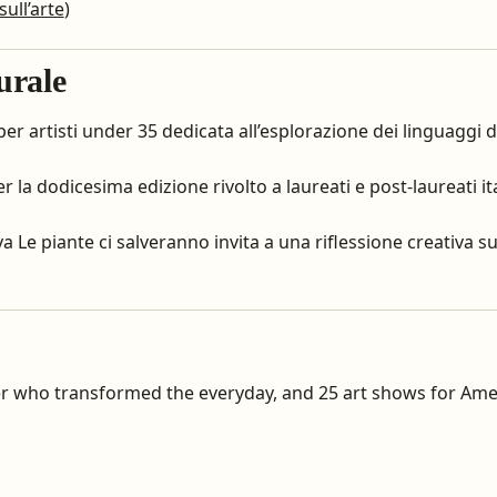
sull’arte
)
turale
 artisti under 35 dedicata all’esplorazione dei linguaggi dell
 la dodicesima edizione rivolto a laureati e post-laureati ital
iva Le piante ci salveranno invita a una riflessione creativa s
ter who transformed the everyday, and 25 art shows for Amer