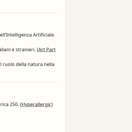
’Intelligenza Artificiale.
iani e stranieri. (
Art Part
ul ruolo della natura nella
ica 250. (
Hyperallergic
)