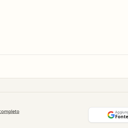
 completo
Aggiun
Fonte