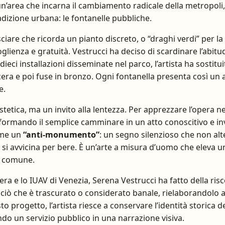
un’area che incarna il cambiamento radicale della metropoli, l
adizione urbana: le fontanelle pubbliche.
sciare che ricorda un pianto discreto, o “draghi verdi” per la
enza e gratuità. Vestrucci ha deciso di scardinare l’abitud
eci installazioni disseminate nel parco, l’artista ha sostituit
era e poi fuse in bronzo. Ogni fontanella presenta così un 
e.
etica, ma un invito alla lentezza. Per apprezzare l’opera nel
asformando il semplice camminare in un atto conoscitivo e in
come un
“anti-monumento”
: un segno silenzioso che non alt
 si avvicina per bere. È un’arte a misura d’uomo che eleva 
e comune.
ra e lo IUAV di Venezia, Serena Vestrucci ha fatto della risc
su ciò che è trascurato o considerato banale, rielaborandolo
 progetto, l’artista riesce a conservare l’identità storica d
o un servizio pubblico in una narrazione visiva.