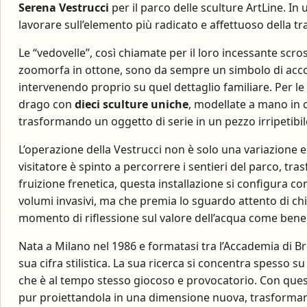
Serena Vestrucci
per il parco delle sculture ArtLine. In 
lavorare sull’elemento più radicato e affettuoso della tr
Le “vedovelle”, così chiamate per il loro incessante scro
zoomorfa in ottone, sono da sempre un simbolo di accogli
intervenendo proprio su quel dettaglio familiare. Per le di
drago con
dieci sculture uniche
, modellate a mano in c
trasformando un oggetto di serie in un pezzo irripetibil
L’operazione della Vestrucci non è solo una variazione est
visitatore è spinto a percorrere i sentieri del parco, tr
fruizione frenetica, questa installazione si configura 
volumi invasivi, ma che premia lo sguardo attento di chi
momento di riflessione sul valore dell’acqua come ben
Nata a Milano nel 1986 e formatasi tra l’Accademia di Bre
sua cifra stilistica. La sua ricerca si concentra spesso 
che è al tempo stesso giocoso e provocatorio. Con questo
pur proiettandola in una dimensione nuova, trasformand